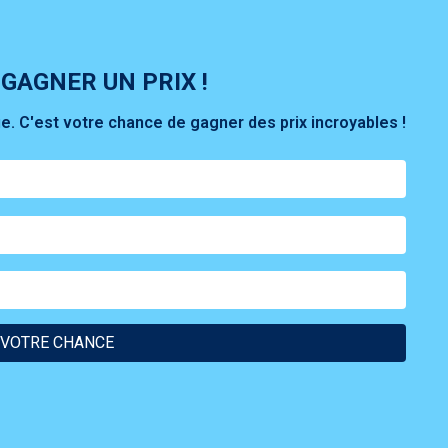
R
GAGNER UN PRIX !
ue. C'est votre chance de gagner des prix incroyables !
 VOTRE CHANCE